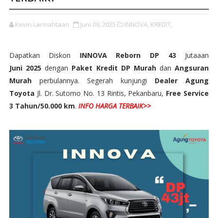
Kevin Larmahtaan
Juni 09, 2025
INNOVA,
KREDIT,
Dapatkan Diskon
INNOVA Reborn DP 43
Jutaaan
Juni
2025
dengan
Paket Kredit
DP Murah
dan
Angsuran
Murah
perbulannya. Segerah kunjungi
Dealer
Agung
Toyota
Jl. Dr. Sutomo No. 13 Rintis, Pekanbaru,
Free Service
3 Tahun/50.000 km
.
INFO HARGA TERBAIK>>