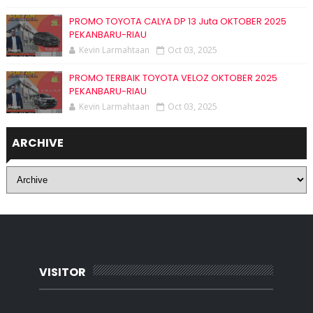
PROMO TOYOTA CALYA DP 13 Juta OKTOBER 2025
PEKANBARU-RIAU
Kevin Larmahtaan
Oct 03, 2025
PROMO TERBAIK TOYOTA VELOZ OKTOBER 2025
PEKANBARU-RIAU
Kevin Larmahtaan
Oct 03, 2025
ARCHIVE
VISITOR