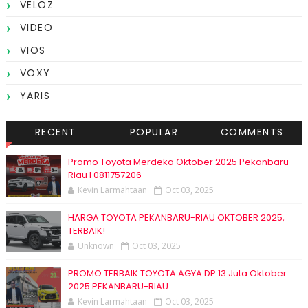
VELOZ
VIDEO
VIOS
VOXY
YARIS
RECENT
POPULAR
COMMENTS
Promo Toyota Merdeka Oktober 2025 Pekanbaru-
Riau I 0811757206
Kevin Larmahtaan
Oct 03, 2025
HARGA TOYOTA PEKANBARU-RIAU OKTOBER 2025,
TERBAIK!
Unknown
Oct 03, 2025
PROMO TERBAIK TOYOTA AGYA DP 13 Juta Oktober
2025 PEKANBARU-RIAU
Kevin Larmahtaan
Oct 03, 2025