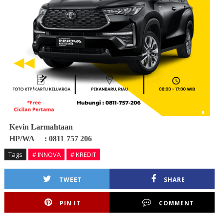
Kevin Larmahtaan
HP/WA : 0811 757 206
Tags
# INNOVA
# KREDIT
TWEET
SHARE
PIN IT
COMMENT