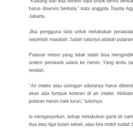
"Kadang dari kita sendiri lupa untuk servis ber
harus diservis berkala," kata anggota Toyota 
Jakarta.
Jika pengguna lalai untuk melakukan perawat
sejumlah masalah. Salah satunya adalah putaran 
Putaran mesin yang tidak stabil bisa mengin
sistem pemasok udara ke mesin. Yang tentu saj
rendah.
"
Air intake
atau saringan udaranya harus dibersi
akan ada tumpuk kotoran di
air intake.
Akibatn
putaran mesin naik turun," tuturnya.
Ia menganjurkan, setiap melakukan ganti oli sari
dua atau tiga bulan sekali, atau bila mobil sudah 