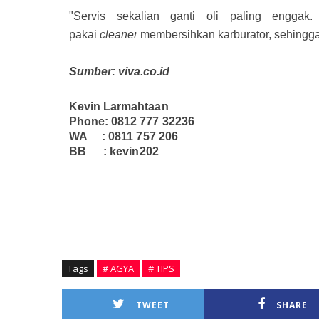
"Servis sekalian ganti oli paling enggak.
pakai
cleaner
membersihkan karburator, sehingga
Sumber: viva.co.id
Kevin Larmahtaan
Phone: 0812 777 32236
WA : 0811 757 206
BB : kevin202
Harga Promo Diskon dan Kredit Toyota Dumai Terbaru, Harga
Promo Di
Terbaru, Harga
Promo Diskon
dan kredit Toyota Bangkinang Terbaru, Har
Taluk Kuantan Terbaru, Harga
Promo Diskon
dan kredit Toyota Bagan
Diskon
dan Kredit Toyota Siak Terbaru, Harga
Promo Diskon
dan Kredit To
harga
Promo Diskon
dan Kredit Toyota Rokan Hilir Terbaru, Harga
Prom
Kampar Terbaru, Harga
Promo Diskon
dan Kredit Toyota Pelalawan terbar
Tags
# AGYA
# TIPS
TWEET
SHARE