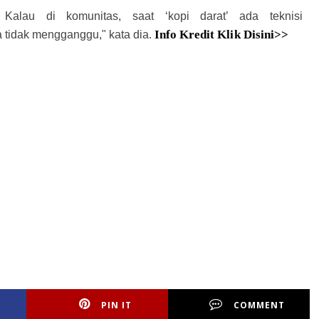
 Kalau di komunitas, saat ‘kopi darat’ ada teknisi
Info Kredit Klik Disini>>
 tidak mengganggu," kata dia.
skon
dan kredit Toyota Duri Terbaru, Harga
Promo Diskon
dan Kredit Toyota Ujung Batu
ga
Promo Diskon
dan Kredit Toyota Kerinci Terbaru, Harga
Promo Diskon
dan Kredit Toyota
 Batu Terbaru, Harga
Promo Diskon
dan Kredit Toyota Bengkalis Terbaru, Harga
Promo
yota indragiri Hulu Terbaru, Harga
Promo Diskon
dan Kredit Toyota Indragiri Hilir terbaru,
o Diskon
dan Kredit Toyota Rokan Hulu Terbaru, Harga
Promo Diskon
dan Kredit Toyota
PIN IT
COMMENT