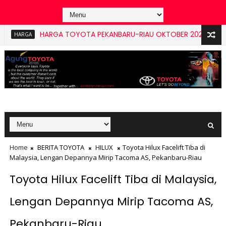
HARGA TOYOTA PEKANBARU-RIAU OKTOBER 2025, TERBAIK!
RGA
Home
BERITA TOYOTA
HILUX
Toyota Hilux Facelift Tiba di
Malaysia, Lengan Depannya Mirip Tacoma AS, Pekanbaru-Riau
Toyota Hilux Facelift Tiba di Malaysia,
Lengan Depannya Mirip Tacoma AS,
Pekanbaru-Riau