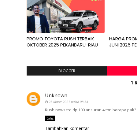
PROMO TOYOTA RUSH TERBAIK
HARGA PRO
OKTOBER 2025 PEKANBARU-RIAU
JUNI 2025 P
BLOGGER
1
Unknown
23 Maret 2021 pukul 08.34
Rush news trd dp 100 ansuran 4 thn berapa pak?
Balas
Tambahkan komentar