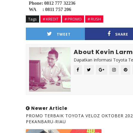
Phone: 0812 777 32236
WA : 0811 757 206
Tags
# KREDIT
# PROMO
# RUSH
TWEET
SHARE
About Kevin Lar
Dapatkan Informasi Toyota Te
Newer Article
PROMO TERBAIK TOYOTA VELOZ OKTOBER 202
PEKANBARU-RIAU