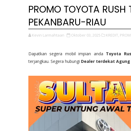
PROMO TOYOTA RUSH T
PEKANBARU-RIAU
Kevin Larmahtaan
Oktober 03, 2025
KREDIT,
PROM
Dapatkan segera mobil impian anda
Toyota Ru
terjangkau. Segera hubungi
Dealer terdekat Agung T